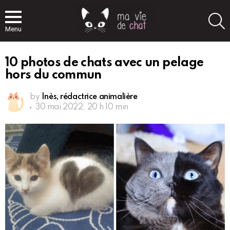
S
Menu
10 photos de chats avec un pelage
hors du commun
by
Inès, rédactrice animalière
30 mai 2022, 20 h 10 min