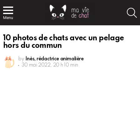
S
Menu
10 photos de chats avec un pelage
hors du commun
by
Inès, rédactrice animalière
30 mai 2022, 20 h 10 min