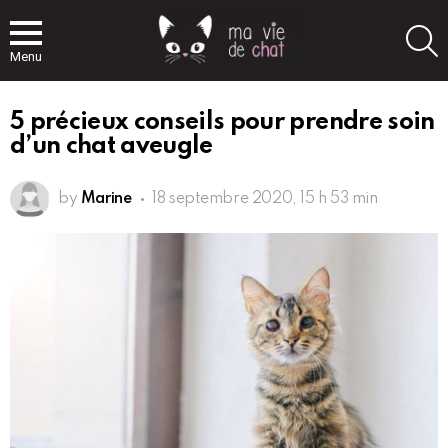
S
Menu
5 précieux conseils pour prendre soin
d’un chat aveugle
by
Marine
18 septembre 2020, 15 h 53 min