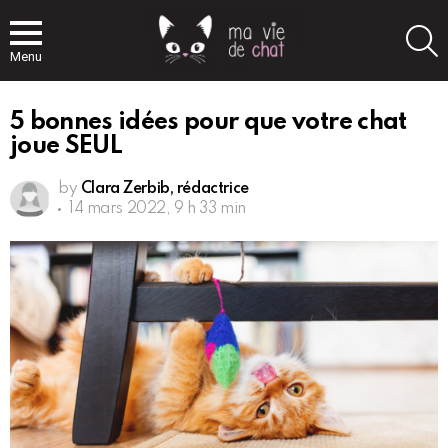
S
Menu
5 bonnes idées pour que votre chat
joue SEUL
by
Clara Zerbib, rédactrice
14 mars 2022, 9 h 33 min