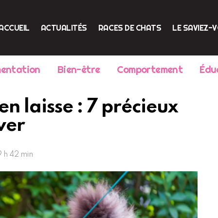
ACCUEIL
ACTUALITÉS
RACES DE CHATS
LE SAVIEZ-
mentation
Bien-être
Comportement
Édu
n laisse : 7 précieux
ver
 9 h 42 min