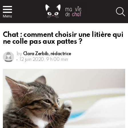
S
Menu
Chat : comment choisir une litière qui
ne colle pas aux pattes ?
by
Clara Zerbib, rédactrice
12 juin 2020, 9 h 00 min