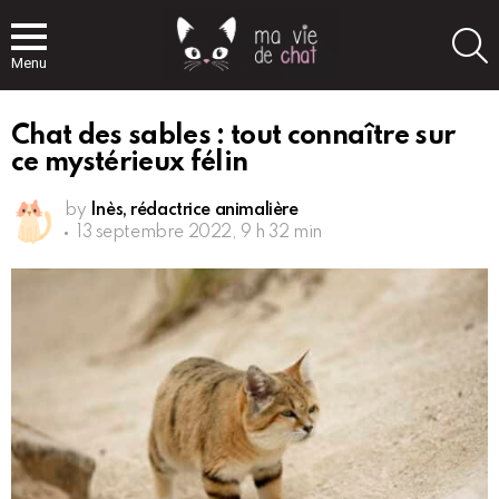
S
Menu
Chat des sables : tout connaître sur
ce mystérieux félin
by
Inès, rédactrice animalière
13 septembre 2022, 9 h 32 min