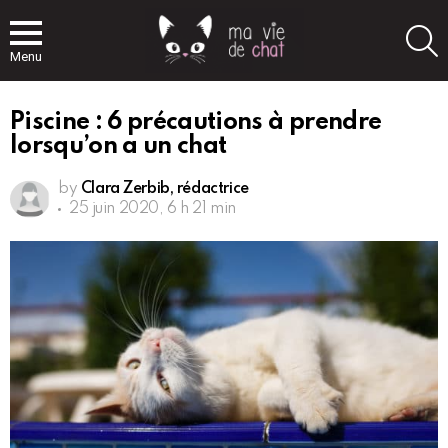
S
Menu
Piscine : 6 précautions à prendre
lorsqu’on a un chat
by
Clara Zerbib, rédactrice
25 juin 2020, 6 h 21 min