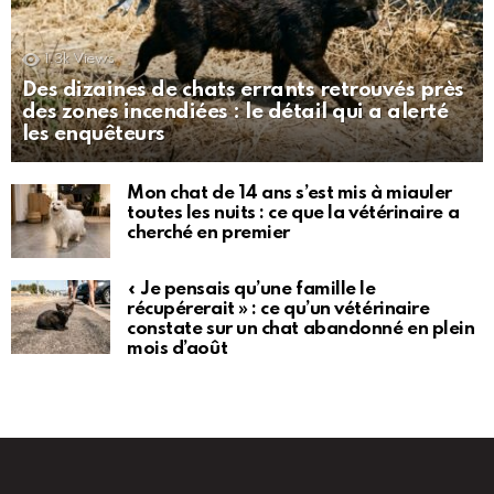
1.3k
Views
Des dizaines de chats errants retrouvés près
des zones incendiées : le détail qui a alerté
les enquêteurs
Mon chat de 14 ans s’est mis à miauler
toutes les nuits : ce que la vétérinaire a
cherché en premier
« Je pensais qu’une famille le
récupérerait » : ce qu’un vétérinaire
constate sur un chat abandonné en plein
mois d’août