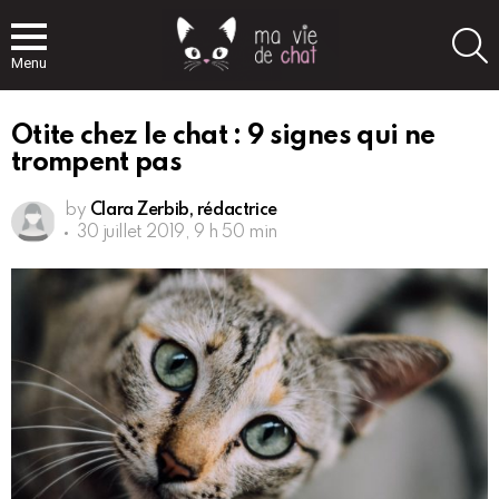
S
Menu
Otite chez le chat : 9 signes qui ne
trompent pas
by
Clara Zerbib, rédactrice
30 juillet 2019, 9 h 50 min