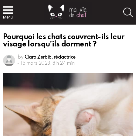
S
Menu
Pourquoi les chats couvrent-ils leur
visage lorsqu’ils dorment ?
by
Clara Zerbib, rédactrice
15 mars 2023, 8 h 24 min