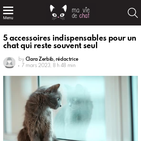
S
Menu
5 accessoires indispensables pour un
chat qui reste souvent seul
by
Clara Zerbib, rédactrice
7 mars 2023, 8 h 48 min