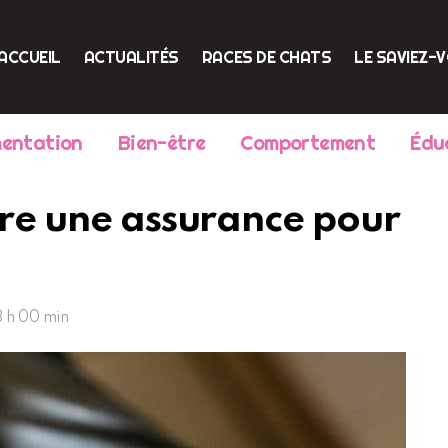
ACCUEIL
ACTUALITÉS
RACES DE CHATS
LE SAVIEZ-
mentation
Bien-être
Comportement
Édu
ire une assurance pour
 8 h 00 min