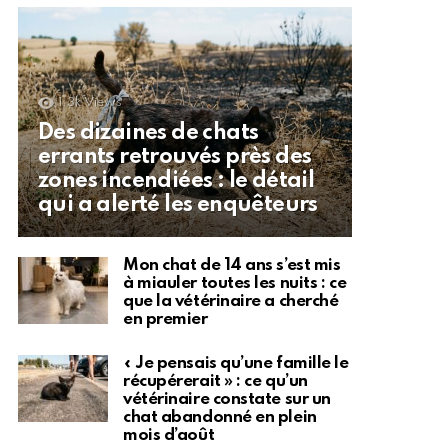
1.3k
Views
Des dizaines de chats
errants retrouvés près des
zones incendiées : le détail
qui a alerté les enquêteurs
Mon chat de 14 ans s’est mis
à miauler toutes les nuits : ce
que la vétérinaire a cherché
en premier
« Je pensais qu’une famille le
récupérerait » : ce qu’un
vétérinaire constate sur un
chat abandonné en plein
mois d’août