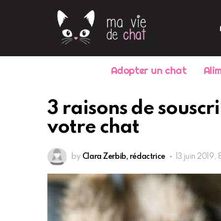
Adopter un chat
Ali
3 raisons de souscr
votre chat
by
Clara Zerbib, rédactrice
13 juin 2019,