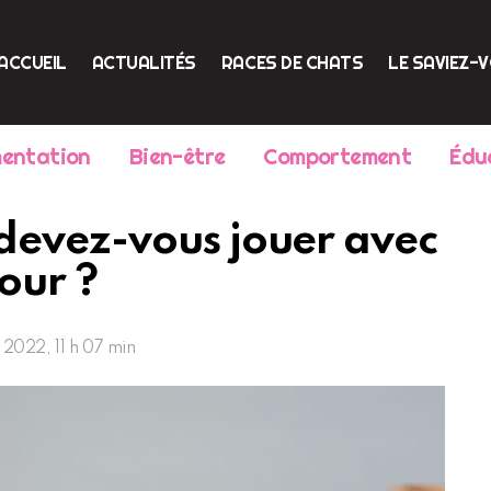
ACCUEIL
ACTUALITÉS
RACES DE CHATS
LE SAVIEZ-
mentation
Bien-être
Comportement
Édu
devez-vous jouer avec
our ?
2022, 11 h 07 min