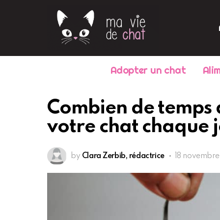
Adopter un chat
Ali
Combien de temps 
votre chat chaque j
by
Clara Zerbib, rédactrice
18 novembre 