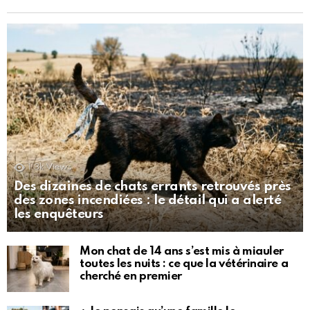
1.3k
Views
Des dizaines de chats errants retrouvés près
des zones incendiées : le détail qui a alerté
les enquêteurs
Mon chat de 14 ans s’est mis à miauler
toutes les nuits : ce que la vétérinaire a
cherché en premier