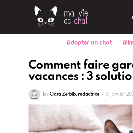
Adopter un chat
Ali
Comment faire gard
vacances : 3 solutio
by
Clara Zerbib, rédactrice
31 janvier 20