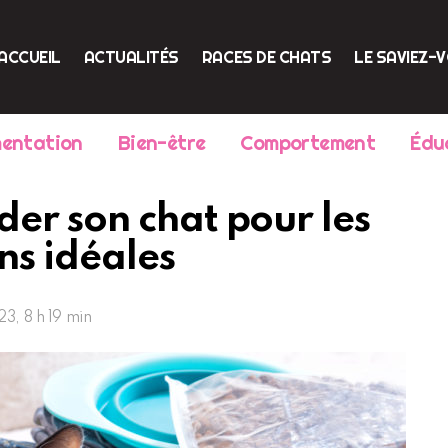
ACCUEIL
ACTUALITÉS
RACES DE CHATS
LE SAVIEZ-
mentation
Bien-être
Comportement
Édu
er son chat pour les
ns idéales
23, 8 h 19 min