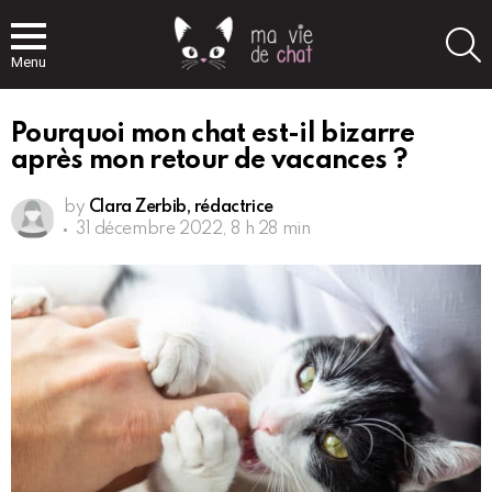
S
Menu
Pourquoi mon chat est-il bizarre
après mon retour de vacances ?
by
Clara Zerbib, rédactrice
31 décembre 2022, 8 h 28 min