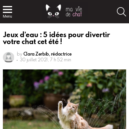
S
Menu
Jeux d’eau : 5 idées pour divertir
votre chat cet été !
by
Clara Zerbib, rédactrice
30 juillet 2021, 7 h 52 min