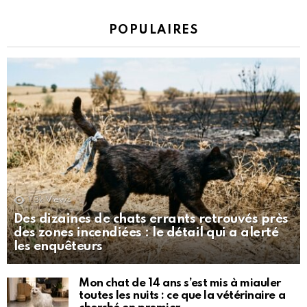
POPULAIRES
1.3k
Views
Des dizaines de chats errants retrouvés près
des zones incendiées : le détail qui a alerté
les enquêteurs
Mon chat de 14 ans s’est mis à miauler
toutes les nuits : ce que la vétérinaire a