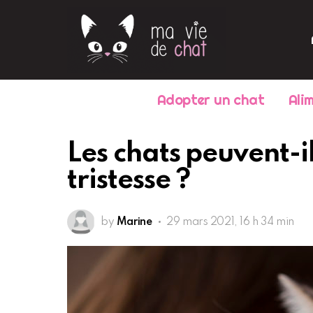
Adopter un chat
Ali
Les chats peuvent-i
tristesse ?
by
Marine
29 mars 2021, 16 h 34 min