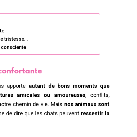
te
de tristesse…
 consciente
confortante
ous apporte
autant de bons moments que
ptures amicales ou amoureuses
, conflits,
notre chemin de vie. Mais
nos animaux sont
tume de dire que les chats peuvent
ressentir la
?