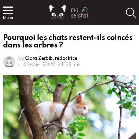
S
Menu
Pourquoi les chats restent-ils coincés
dans les arbres ?
by
Clara Zerbib, rédactrice
14 février 2020, 9 h 28 min