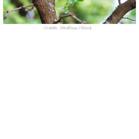
Crédits : VikaRayu / iStock