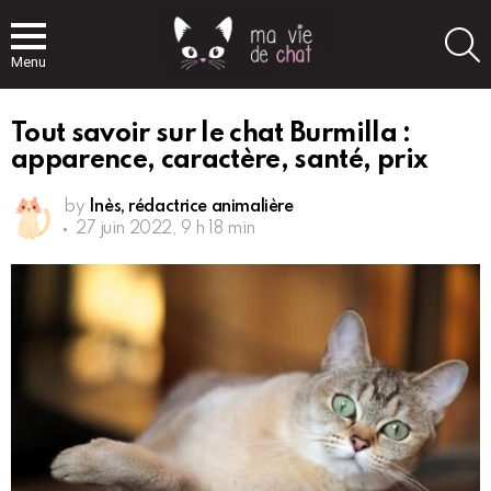
S
Menu
Tout savoir sur le chat Burmilla :
apparence, caractère, santé, prix
by
Inès, rédactrice animalière
27 juin 2022, 9 h 18 min