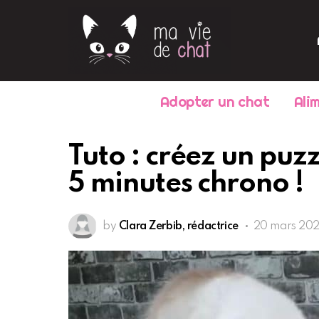
Adopter un chat
Ali
Tuto : créez un puz
5 minutes chrono !
by
Clara Zerbib, rédactrice
20 mars 2020