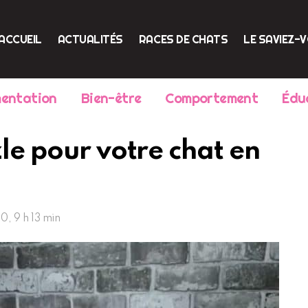
ACCUEIL
ACTUALITÉS
RACES DE CHATS
LE SAVIEZ-
mentation
Bien-être
Comportement
Édu
zle pour votre chat en
, 9 h 13 min