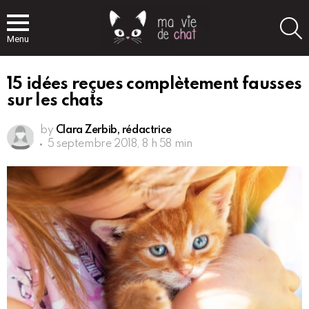
S
Menu
15 idées reçues complètement fausses
sur les chats
by
Clara Zerbib, rédactrice
5 septembre 2018, 8 h 58 min