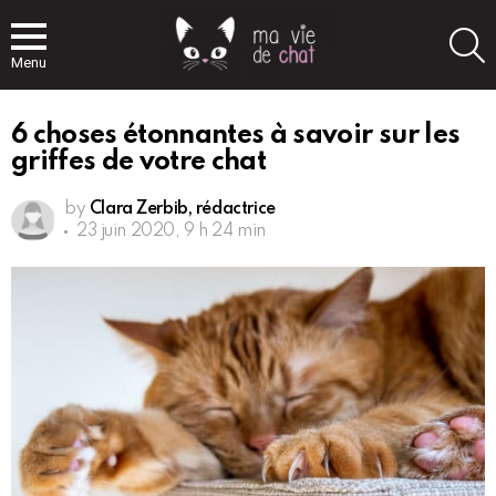
S
Menu
6 choses étonnantes à savoir sur les
griffes de votre chat
by
Clara Zerbib, rédactrice
23 juin 2020, 9 h 24 min