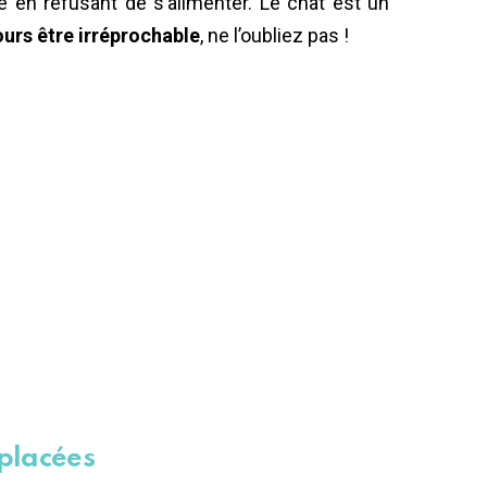
e en refusant de s’alimenter. Le chat est un
ours être irréprochable
, ne l’oubliez pas !
 placées