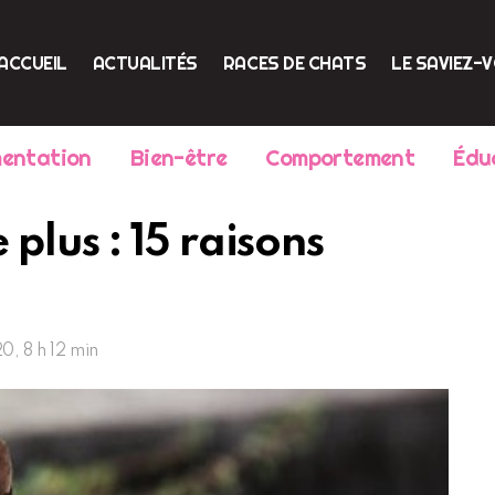
ACCUEIL
ACTUALITÉS
RACES DE CHATS
LE SAVIEZ-
mentation
Bien-être
Comportement
Édu
lus : 15 raisons
0, 8 h 12 min