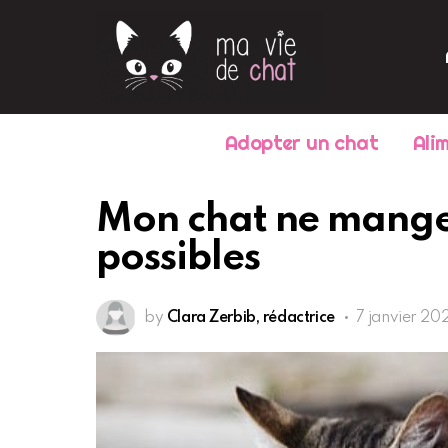
Adopter un chat
Ali
Mon chat ne mange p
possibles
by
Clara Zerbib, rédactrice
7 janvier 202