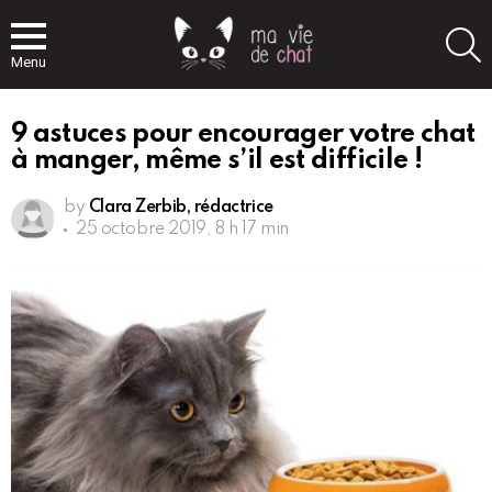
S
Menu
9 astuces pour encourager votre chat
à manger, même s’il est difficile !
by
Clara Zerbib, rédactrice
25 octobre 2019, 8 h 17 min