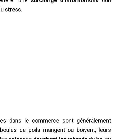
énérer une
surcharge d’informations
non
 du
stress
.
es dans le commerce sont généralement
 boules de poils mangent ou boivent, leurs