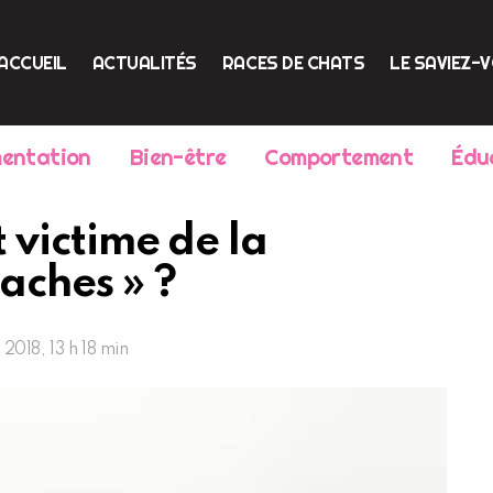
ACCUEIL
ACTUALITÉS
RACES DE CHATS
LE SAVIEZ-
mentation
Bien-être
Comportement
Édu
t victime de la
aches » ?
2018, 13 h 18 min