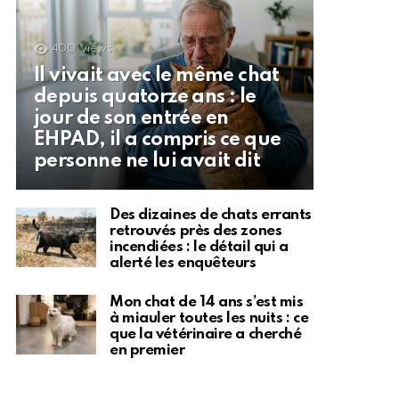
400
Views
Il vivait avec le même chat
depuis quatorze ans : le
jour de son entrée en
EHPAD, il a compris ce que
personne ne lui avait dit
Des dizaines de chats errants
retrouvés près des zones
incendiées : le détail qui a
alerté les enquêteurs
Mon chat de 14 ans s’est mis
à miauler toutes les nuits : ce
que la vétérinaire a cherché
en premier