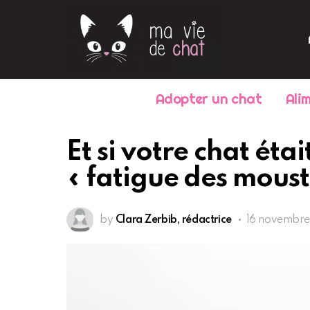
Adopter un chat
Ali
Et si votre chat étai
« fatigue des moust
by
Clara Zerbib, rédactrice
16 novembre 