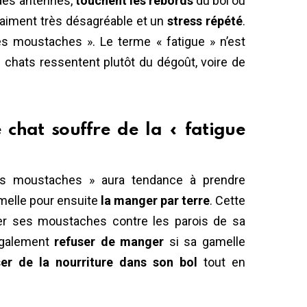
des antennes,
touchent les rebords
du bol ou
raiment très désagréable et un
stress répété
.
des moustaches ». Le terme « fatigue » n’est
es chats ressentent plutôt du dégoût, voire de
 chat souffre de la « fatigue
es moustaches » aura tendance à prendre
melle pour ensuite
la manger par terre
. Cette
ter ses moustaches contre les parois de sa
 également
refuser de manger
si sa gamelle
ser de la nourriture dans son bol
tout en