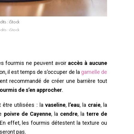
dits : iStock
dits : iStock
es fourmis ne peuvent avoir
accès à aucune
n, il est temps de s’occuper de la
gamelle de
ement recommandé de créer une barrière tout
ourmis de s’en approcher
.
être utilisées : la
vaseline
,
l’eau
, la
craie
, la
le
poivre de Cayenne
, la
cendre
, la
terre de
 En effet, les fourmis détestent la texture ou
rseront pas.