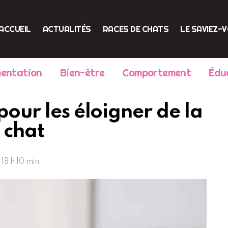
ACCUEIL
ACTUALITÉS
RACES DE CHATS
LE SAVIEZ-
mentation
Bien-être
Comportement
Édu
pour les éloigner de la
 chat
18 h 10 min