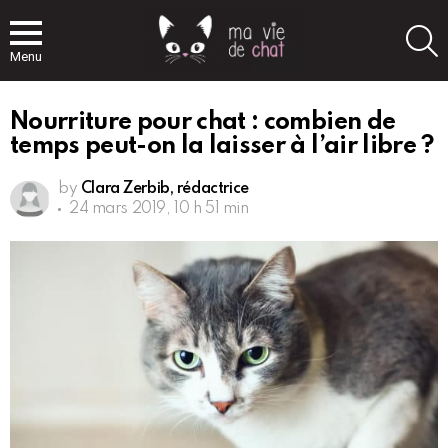
S
Menu
Nourriture pour chat : combien de
temps peut-on la laisser à l’air libre ?
by
Clara Zerbib, rédactrice
24 mars 2019, 10 h 51 min