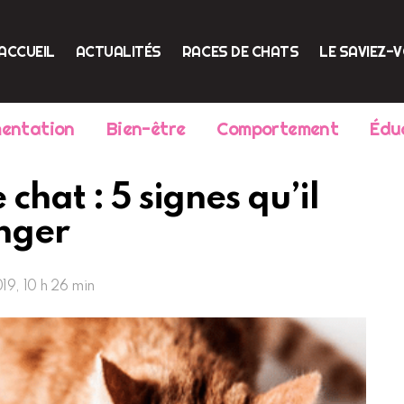
ACCUEIL
ACTUALITÉS
RACES DE CHATS
LE SAVIEZ-
mentation
Bien-être
Comportement
Édu
chat : 5 signes qu’il
anger
19, 10 h 26 min