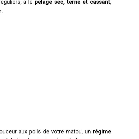
éguliers, a le
pelage sec, terne et cassant
,
n.
 douceur aux poils de votre matou, un
régime