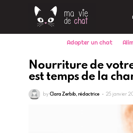
Adopter un chat
Ali
Nourriture de votre 
est temps de la ch
by
Clara Zerbib, rédactrice
25 janvier 20