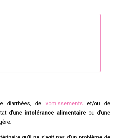
de diarrhées, de
vomissements
et/ou de
tat d’une
intolérance alimentaire
ou d’une
gère.
térinaire qu’il ne s’agit pas d’un problème de