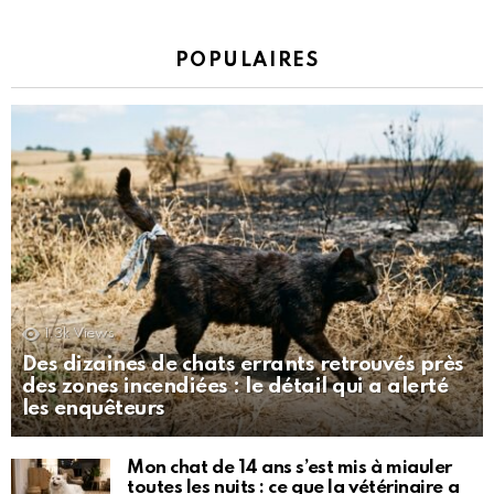
POPULAIRES
1.3k
Views
Des dizaines de chats errants retrouvés près
des zones incendiées : le détail qui a alerté
les enquêteurs
Mon chat de 14 ans s’est mis à miauler
toutes les nuits : ce que la vétérinaire a