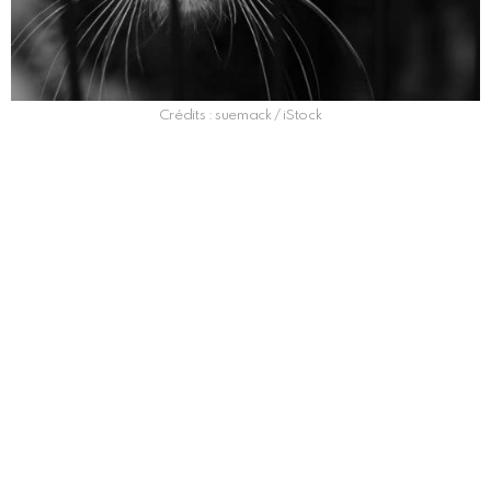
Crédits : suemack / iStock