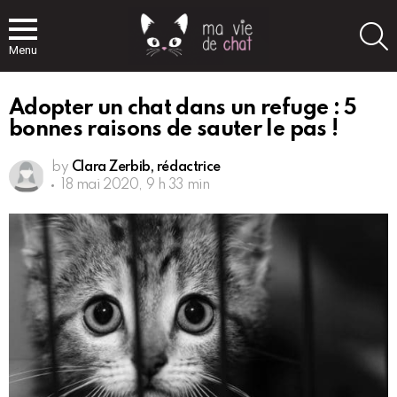
S
Menu
Adopter un chat dans un refuge : 5
bonnes raisons de sauter le pas !
by
Clara Zerbib, rédactrice
18 mai 2020, 9 h 33 min