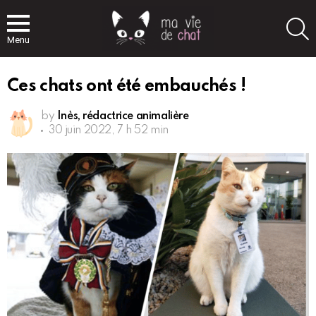
S
Menu
Ces chats ont été embauchés !
by
Inès, rédactrice animalière
30 juin 2022, 7 h 52 min