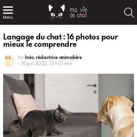
S
Menu
Langage du chat : 16 photos pour
mieux le comprendre
by
Inès, rédactrice animalière
16 juin 2022, 15 h 15 min