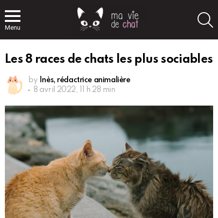
S
Menu
Les 8 races de chats les plus sociables
by
Inès, rédactrice animalière
8 avril 2022, 11 h 28 min