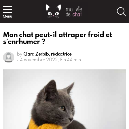
S
Menu
Mon chat peut-il attraper froid et
s’enrhumer ?
by
Clara Zerbib, rédactrice
4 novembre 2022, 8 h 44 min