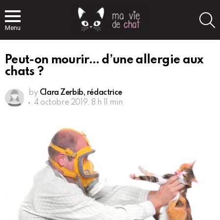
S
Menu
Peut-on mourir… d’une allergie aux
chats ?
by
Clara Zerbib, rédactrice
4 octobre 2019, 8 h 11 min