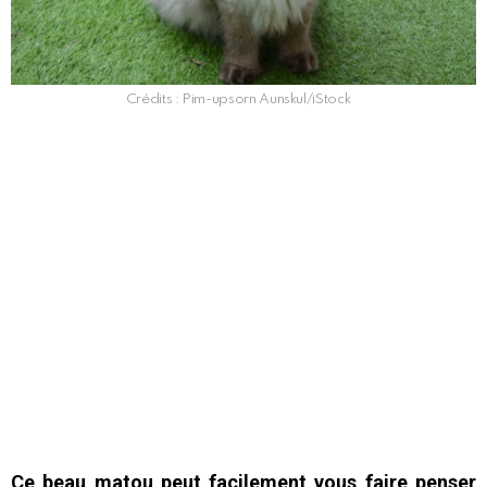
Crédits : Pim-upsorn Aunskul/iStock
Ce beau matou peut facilement vous faire penser