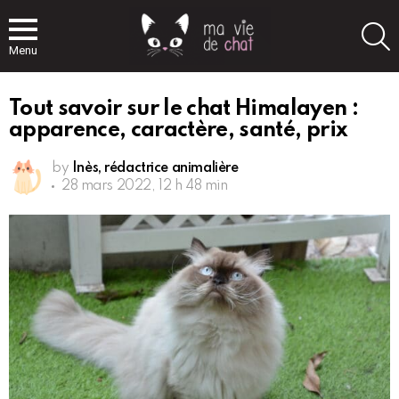
S
Menu
Tout savoir sur le chat Himalayen :
apparence, caractère, santé, prix
by
Inès, rédactrice animalière
28 mars 2022, 12 h 48 min