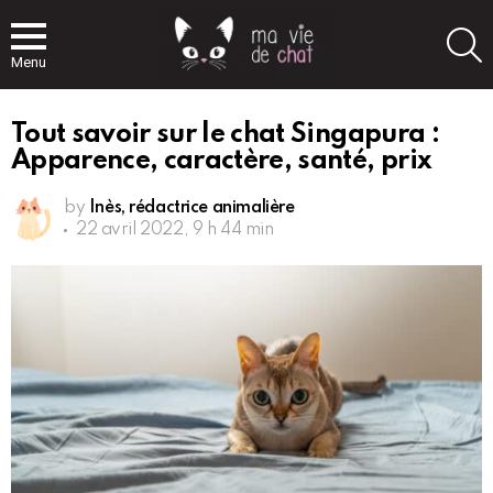
S
Menu
Tout savoir sur le chat Singapura :
Apparence, caractère, santé, prix
by
Inès, rédactrice animalière
22 avril 2022, 9 h 44 min