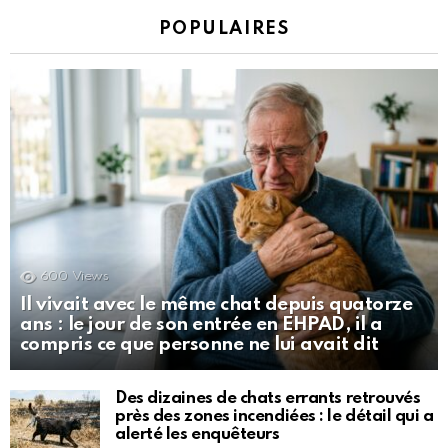
POPULAIRES
600
Views
Il vivait avec le même chat depuis quatorze
ans : le jour de son entrée en EHPAD, il a
compris ce que personne ne lui avait dit
Des dizaines de chats errants retrouvés
près des zones incendiées : le détail qui a
alerté les enquêteurs