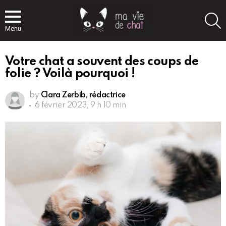
S
Menu
Votre chat a souvent des coups de
folie ? Voilà pourquoi !
by
Clara Zerbib, rédactrice
6 février 2023, 9 h 10 min