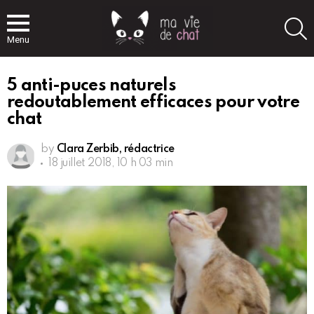
S
Menu
5 anti-puces naturels
redoutablement efficaces pour votre
chat
by
Clara Zerbib, rédactrice
18 juillet 2018, 10 h 03 min