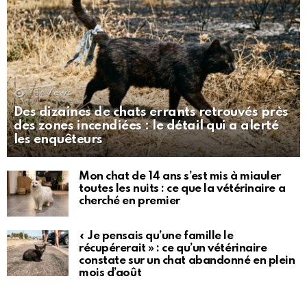
1.3k
Views
Des dizaines de chats errants retrouvés près
des zones incendiées : le détail qui a alerté
les enquêteurs
Mon chat de 14 ans s’est mis à miauler
toutes les nuits : ce que la vétérinaire a
cherché en premier
« Je pensais qu’une famille le
récupérerait » : ce qu’un vétérinaire
constate sur un chat abandonné en plein
mois d’août