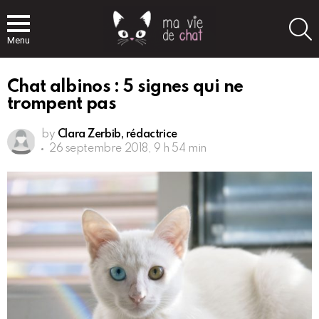
S
Menu
Chat albinos : 5 signes qui ne
trompent pas
by
Clara Zerbib, rédactrice
26 septembre 2018, 9 h 54 min