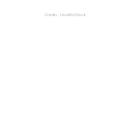
Crédits : Litvalifa/iStock