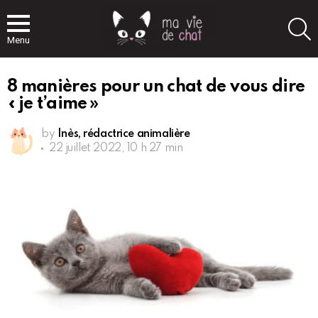
S
Menu
8 manières pour un chat de vous dire
« je t’aime »
by
Inès, rédactrice animalière
22 juillet 2022, 10 h 27 min