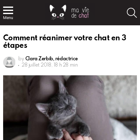
S
Menu
Comment réanimer votre chat en 3
étapes
by
Clara Zerbib, rédactrice
28 juillet 2018, 18 h 28 min