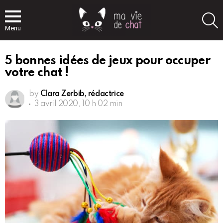
S
Menu
5 bonnes idées de jeux pour occuper
votre chat !
by
Clara Zerbib, rédactrice
3 avril 2020, 10 h 02 min