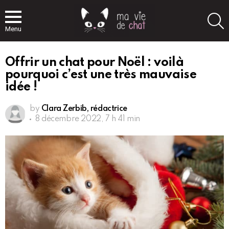
S
Menu
Offrir un chat pour Noël : voilà
pourquoi c’est une très mauvaise
idée !
by
Clara Zerbib, rédactrice
8 décembre 2022, 7 h 41 min