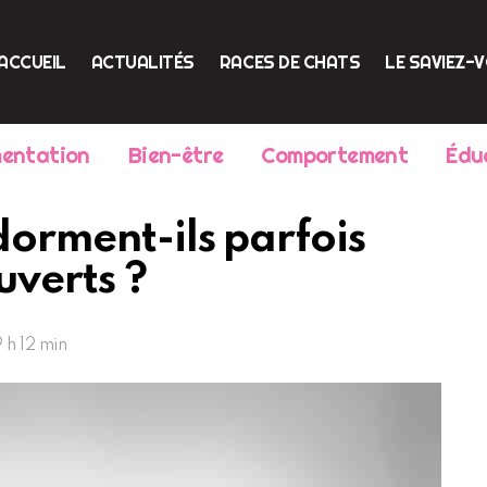
ACCUEIL
ACTUALITÉS
RACES DE CHATS
LE SAVIEZ-
mentation
Bien-être
Comportement
Édu
dorment-ils parfois
uverts ?
 h 12 min