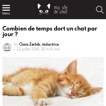
S
Menu
Combien de temps dort un chat par
jour ?
by
Clara Zerbib, rédactrice
22 juillet 2018, 20 h 14 min