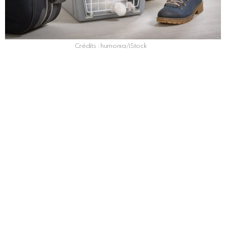
Crédits : humonia/iStock