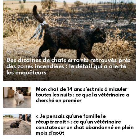
1.3k
Views
Des dizaines de chats errants retrouvés près
des zones incendiées : le détail qui a alerté
les enquêteurs
Mon chat de 14 ans s’est mis à miauler
toutes les nuits : ce que la vétérinaire a
cherché en premier
« Je pensais qu’une famille le
récupérerait » : ce qu’un vétérinaire
constate sur un chat abandonné en plein
mois d’août