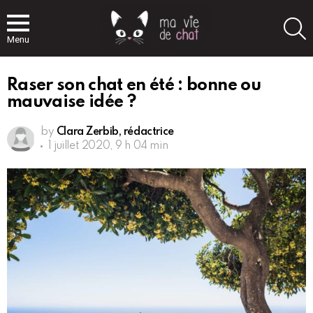
S
Menu
Raser son chat en été : bonne ou
mauvaise idée ?
by
Clara Zerbib, rédactrice
1 juillet 2020, 9 h 04 min